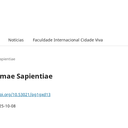
Notícias
Faculdade Internacional Cidade Viva
apientiae
ummae Sapientiae
doi.org/10.53021/pg1gxd13
25-10-08