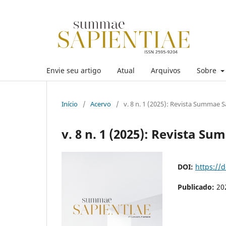
Envie seu artigo
Atual
Arquivos
Sobre
Início
/
Acervo
/
v. 8 n. 1 (2025): Revista Summae S
v. 8 n. 1 (2025): Revista S
DOI:
https://
Publicado:
20