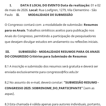
I.
DATA E LOCAL DO EVENTO
Data da realização:
01 e 02
de maio de 2026.
Local:
Rua Loefgren, 1279, Vila Clementino - São
Paulo
II.
MODALIDADE DE SUBMISSÃO
O Congresso contará com a modalidade de submissão:
Resumos
para os Anais
. Trabalhos sintéticos aceitos para publicação nos
Anais do Congresso, permitindo a participação de pesquisadores
que desejam divulgar estudos em andamento ou reflexões iniciais.
III.
SUBMISSÃO - MODALIDADE RESUMOS PARA OS ANAIS
DO CONGRESSO
Critérios para Submissão de Resumos
8.1 A inscrição e submissão dos resumos será gratuita e deverá ser
enviada exclusivamente para congresso@ficv.edu.br
8.2 No assunto do e-mail, deverá constar:
“SUBMISSÃO RESUMO -
CONGRESSO 2025: SOBRENOME_DO_PARTICIPANTE”
(sem as
aspas).
8.3 Esta chamada é válida apenas para autores individuais, portanto,